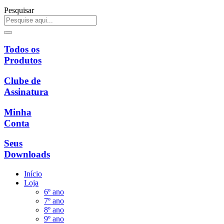
Pesquisar
Todos os
Produtos
Clube de
Assinatura
Minha
Conta
Seus
Downloads
Início
Loja
6º ano
7º ano
8º ano
9º ano