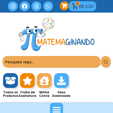
0
R$
0,00
Todos os
Clube de
Minha
Seus
Produtos
Assinatura
Conta
Downloads