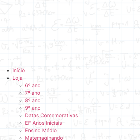
Início
Loja
6º ano
7º ano
8º ano
9º ano
Datas Comemorativas
EF Anos Iniciais
Ensino Médio
Matemaginando