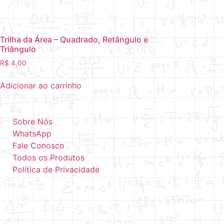
Trilha da Área – Quadrado, Retângulo e
Triângulo
R$
4,00
Adicionar ao carrinho
Sobre Nós
WhatsApp
Fale Conosco
Todos os Produtos
Política de Privacidade