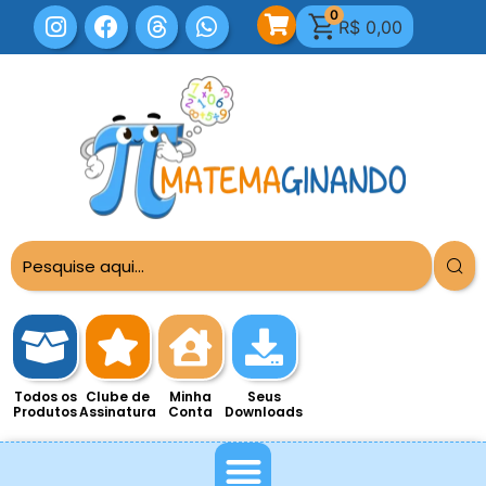
0
R$
0,00
Todos os
Clube de
Minha
Seus
Produtos
Assinatura
Conta
Downloads