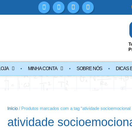
T
P
LOJA
MINHA CONTA
SOBRE NÓS
DICAS 
Início
/ Produtos marcados com a tag “atividade socioemocional 
atividade socioemocion