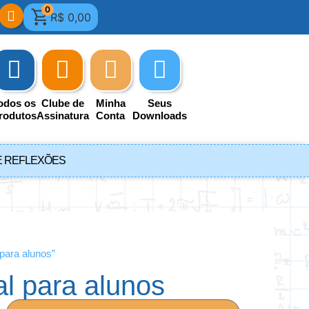
0
R$
0,00
odos os
Clube de
Minha
Seus
rodutos
Assinatura
Conta
Downloads
E REFLEXÕES
para alunos”
al para alunos