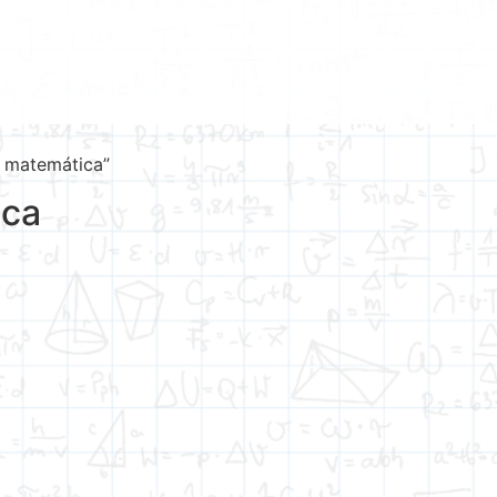
s matemática”
ica