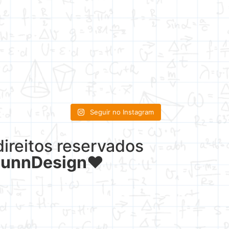
Seguir no Instagram
reitos reservados
LunnDesign
♥