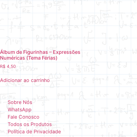
Álbum de Figurinhas – Expressões
Numéricas (Tema Férias)
R$
4,50
Adicionar ao carrinho
Sobre Nós
WhatsApp
Fale Conosco
Todos os Produtos
Política de Privacidade