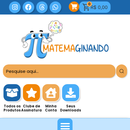
0
R$
0,00
Todos os
Clube de
Minha
Seus
Produtos
Assinatura
Conta
Downloads