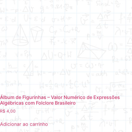
Álbum de Figurinhas – Valor Numérico de Expressões
Algébricas com Folclore Brasileiro
R$
4,00
Adicionar ao carrinho