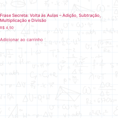
Frase Secreta: Volta às Aulas – Adição, Subtração,
Multiplicação e Divisão
R$
4,50
Adicionar ao carrinho