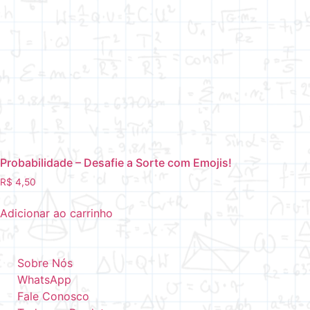
Probabilidade – Desafie a Sorte com Emojis!
R$
4,50
Adicionar ao carrinho
Sobre Nós
WhatsApp
Fale Conosco