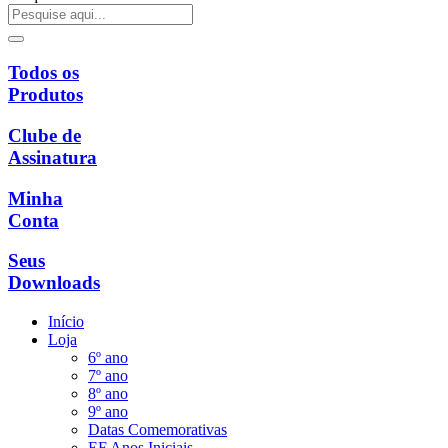
Todos os
Produtos
Clube de
Assinatura
Minha
Conta
Seus
Downloads
Início
Loja
6º ano
7º ano
8º ano
9º ano
Datas Comemorativas
EF Anos Iniciais