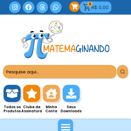
0
R$
0,00
Todos os
Clube de
Minha
Seus
Produtos
Assinatura
Conta
Downloads