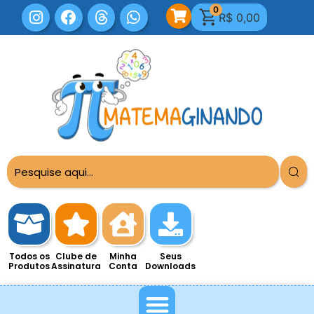
0
R$
0,00
Todos os
Clube de
Minha
Seus
Produtos
Assinatura
Conta
Downloads