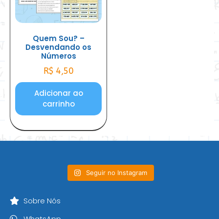
Quem Sou? –
Desvendando os
Números
R$
4,50
Adicionar ao
carrinho
Seguir no Instagram
Sobre Nós
WhatsApp