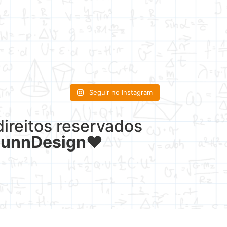
Seguir no Instagram
reitos reservados
LunnDesign
♥