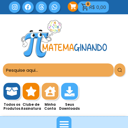
0
R$
0,00
Todos os
Clube de
Minha
Seus
Produtos
Assinatura
Conta
Downloads