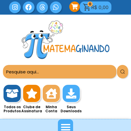
0
R$
0,00
Todos os
Clube de
Minha
Seus
Produtos
Assinatura
Conta
Downloads