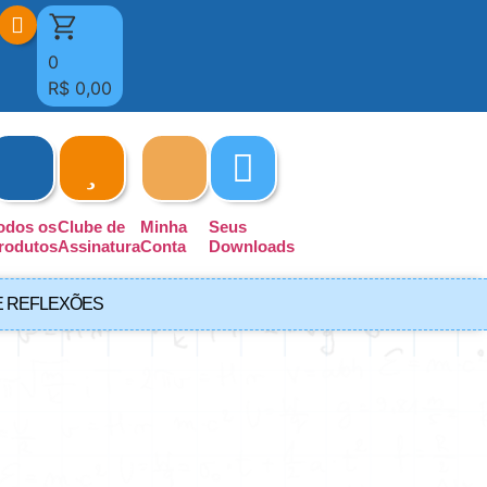
0
R$
0,00
odos os
Clube de
Minha
Seus
rodutos
Assinatura
Conta
Downloads
E REFLEXÕES