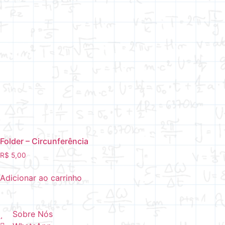
Folder – Circunferência
R$
5,00
Adicionar ao carrinho
Sobre Nós