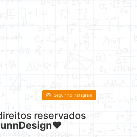
Seguir no Instagram
reitos reservados
LunnDesign
♥