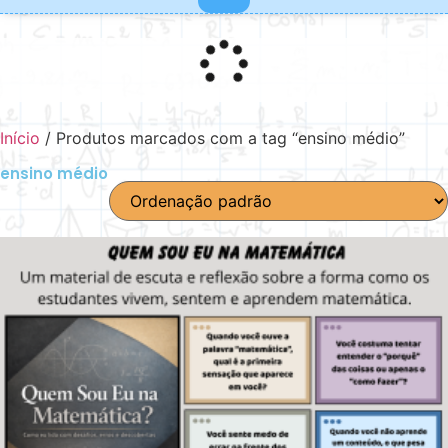
MINHA CONTA
SOBRE NÓS
DICAS E REFLEXÕES
Início
/ Produtos marcados com a tag “ensino médio”
ensino médio