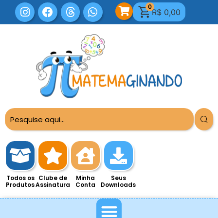
0
R$
0,00
Todos os
Clube de
Minha
Seus
Produtos
Assinatura
Conta
Downloads