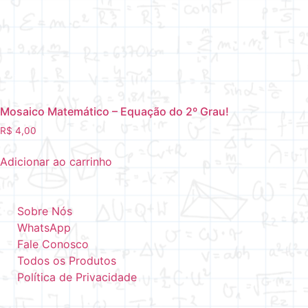
Mosaico Matemático – Equação do 2º Grau!
R$
4,00
Adicionar ao carrinho
Sobre Nós
WhatsApp
Fale Conosco
Todos os Produtos
Política de Privacidade