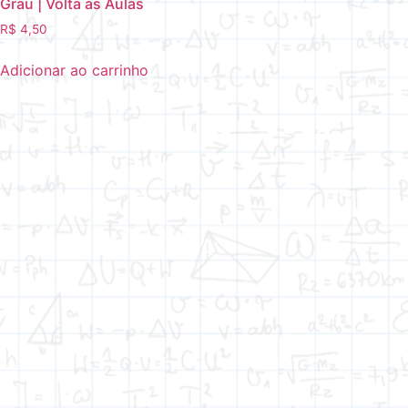
Grau | Volta às Aulas
R$
4,50
Adicionar ao carrinho