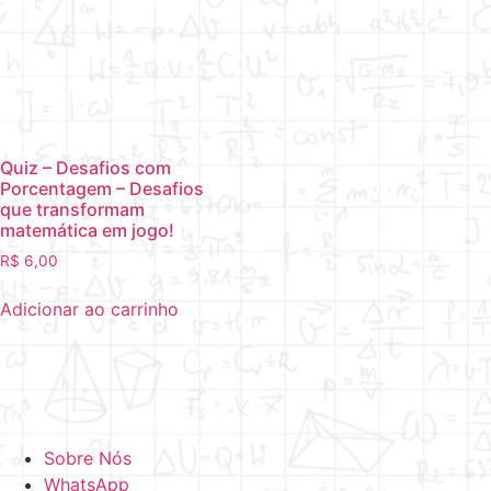
Quiz – Desafios com
Porcentagem – Desafios
que transformam
matemática em jogo!
R$
6,00
Adicionar ao carrinho
Sobre Nós
WhatsApp