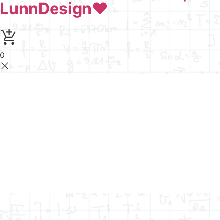
LunnDesign
♥
0