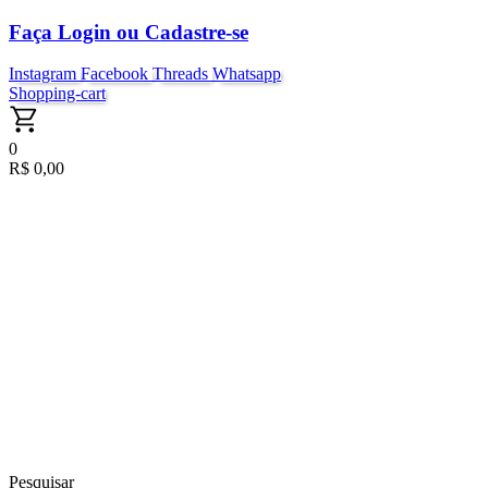
Ir
Faça Login ou Cadastre-se
para
o
Instagram
Facebook
Threads
Whatsapp
conteúdo
Shopping-cart
0
R$
0,00
Pesquisar