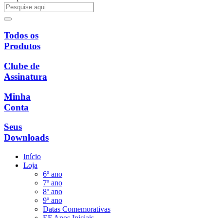
Todos os
Produtos
Clube de
Assinatura
Minha
Conta
Seus
Downloads
Início
Loja
6º ano
7º ano
8º ano
9º ano
Datas Comemorativas
EF Anos Iniciais