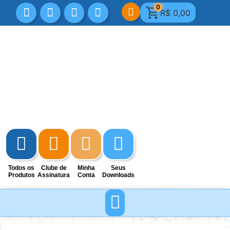
0
R$
0,00
Todos os
Clube de
Minha
Seus
Produtos
Assinatura
Conta
Downloads
MINHA CONTA
DICAS E REFLEXÕES