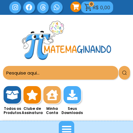
0
R$
0,00
Todos os
Clube de
Minha
Seus
Produtos
Assinatura
Conta
Downloads