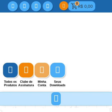
0
R$
0,00
Todos os
Clube de
Minha
Seus
Produtos
Assinatura
Conta
Downloads
MINHA CONTA
DICAS E REFLEXÕES