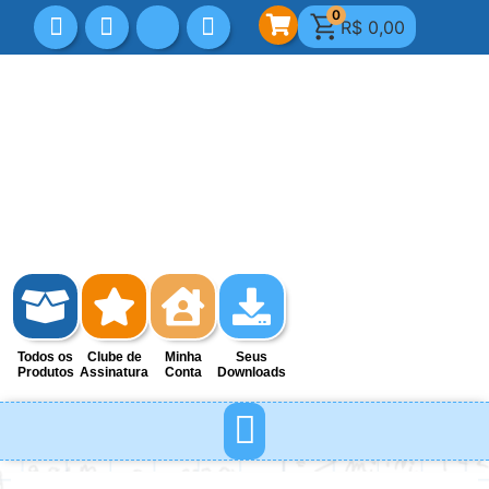
0
R$
0,00
Todos os
Clube de
Minha
Seus
Produtos
Assinatura
Conta
Downloads
MINHA CONTA
DICAS E REFLEXÕES