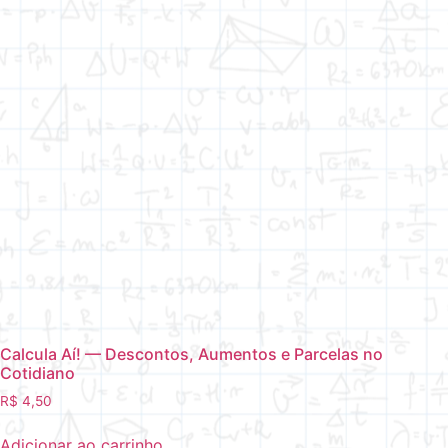
Calcula Aí! — Descontos, Aumentos e Parcelas no
Cotidiano
R$
4,50
Adicionar ao carrinho