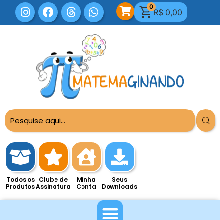
0
R$
0,00
Todos os
Clube de
Minha
Seus
Produtos
Assinatura
Conta
Downloads