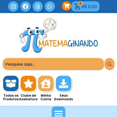
0
R$
0,00
Todos os
Clube de
Minha
Seus
Produtos
Assinatura
Conta
Downloads