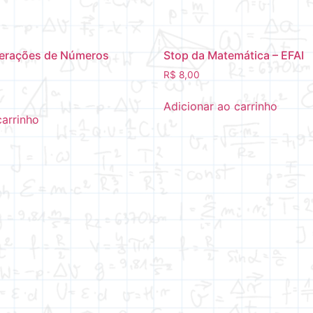
erações de Números
Stop da Matemática – EFAI
R$
8,00
Adicionar ao carrinho
carrinho