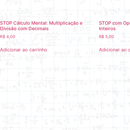
STOP Cálculo Mental: Multiplicação e
STOP com Op
Divisão com Decimais
Inteiros
R$
4,00
R$
5,00
Adicionar ao carrinho
Adicionar ao 