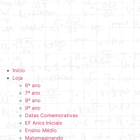
Início
Loja
6º ano
7º ano
8º ano
9º ano
Datas Comemorativas
EF Anos Iniciais
Ensino Médio
Matemaginando