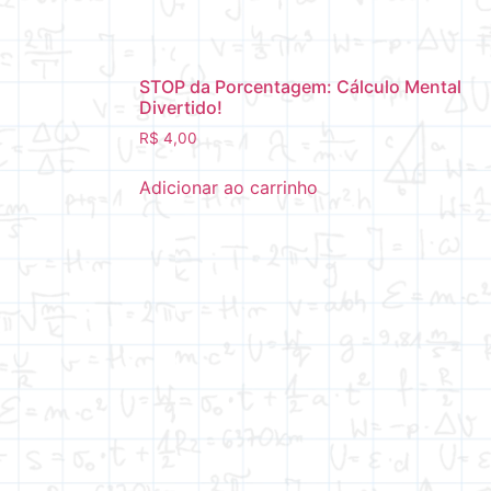
STOP da Porcentagem: Cálculo Mental
Divertido!
R$
4,00
Adicionar ao carrinho