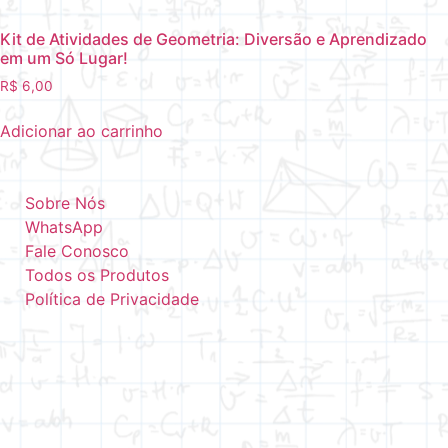
Kit de Atividades de Geometria: Diversão e Aprendizado
em um Só Lugar!
R$
6,00
Adicionar ao carrinho
Sobre Nós
WhatsApp
Fale Conosco
Todos os Produtos
Política de Privacidade