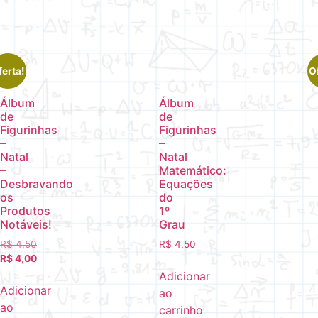
ferta!
O
Álbum
Álbum
de
de
Figurinhas
Figurinhas
–
–
Natal
Natal
–
Matemático:
Desbravando
Equações
os
do
Produtos
1º
Notáveis!
Grau
R$
4,50
R$
4,50
R$
4,00
Adicionar
Adicionar
ao
ao
carrinho