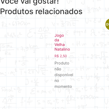
Você vai gostar!
Produtos relacionados
O
Jogo
da
Velha
Natalino
R$
2,50
Produto
não
disponível
no
momento