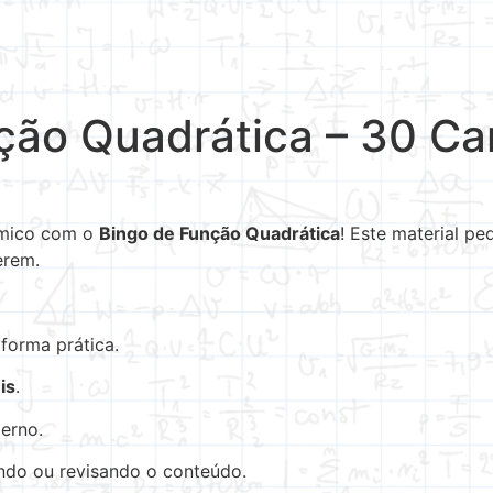
ção Quadrática – 30 Ca
âmico com o
Bingo de Função Quadrática
! Este material p
erem.
forma prática.
is
.
erno.
ndo ou revisando o conteúdo.