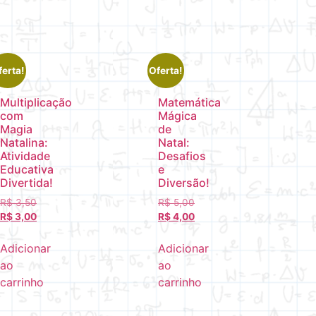
ferta!
Oferta!
Multiplicação
Matemática
com
Mágica
Magia
de
Natalina:
Natal:
Atividade
Desafios
Educativa
e
Divertida!
Diversão!
R$
3,50
R$
5,00
R$
3,00
R$
4,00
Adicionar
Adicionar
ao
ao
carrinho
carrinho