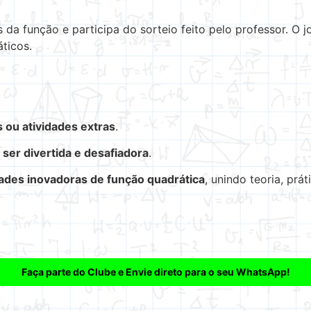
da função e participa do sorteio feito pelo professor. O j
ticos.
s ou atividades extras
.
ser divertida e desafiadora
.
dades inovadoras de função quadrática
, unindo teoria, prát
Faça parte do Clube e Envie direto para o seu WhatsApp!