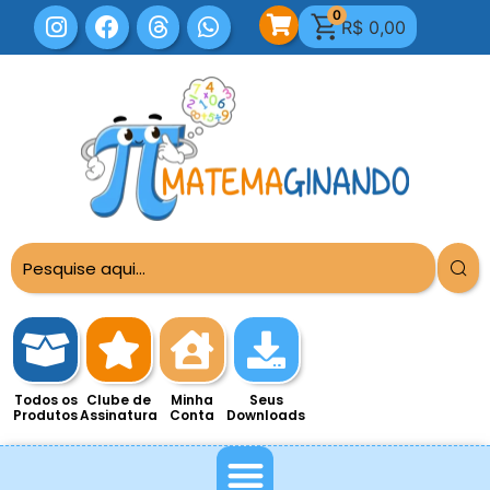
0
R$
0,00
Todos os
Clube de
Minha
Seus
Produtos
Assinatura
Conta
Downloads