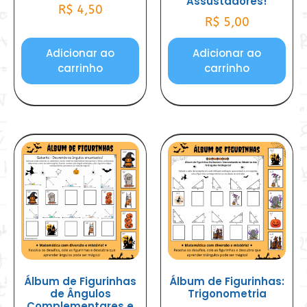
Assustadores!
R$
4,50
R$
5,00
Adicionar ao
Adicionar ao
carrinho
carrinho
Álbum de Figurinhas
Álbum de Figurinhas:
de Ângulos
Trigonometria
Complementares e