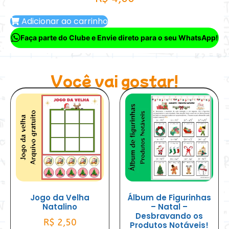
Adicionar ao carrinho
Faça parte do Clube e Envie direto para o seu WhatsApp!
Você vai gostar!
Jogo da Velha
Álbum de Figurinhas
Natalino
– Natal –
Desbravando os
R$
2,50
Produtos Notáveis!