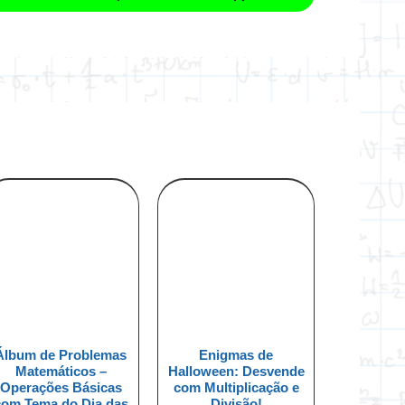
Álbum de Problemas
Enigmas de
Matemáticos –
Halloween: Desvende
Operações Básicas
com Multiplicação e
com Tema do Dia das
Divisão!