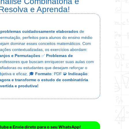
nálise Combinatória e
Resolva e Aprenda!
 problemas cuidadosamente elaborados
de
permutação, perfeitos para alunos do ensino médio
sejam dominar esses conceitos matemáticos. Com
uações contextualizadas, os exercícios abordam:
anjos e Permutações
✅
Problemas de
professores que buscam enriquecer suas aulas com
afiadoras ou estudantes que desejam reforçar o
jetiva e eficaz. 🎓
Formato
: PDF 🧩
Indicação
:
agora e transforme o estudo de combinatória
vertida e produtiva!
lube e Envie direto para o seu WhatsApp!