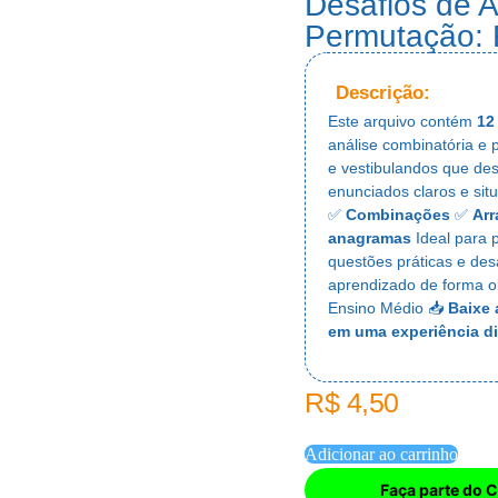
Desafios de A
Permutação: 
Descrição:
Este arquivo contém
12
análise combinatória e 
e vestibulandos que de
enunciados claros e sit
✅
Combinações
✅
Arr
anagramas
Ideal para 
questões práticas e des
aprendizado de forma ob
Ensino Médio 📥
Baixe 
em uma experiência di
R$
4,50
Adicionar ao carrinho
Faça parte do C