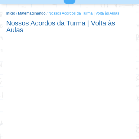
MINHA CONTA
DICAS E REFLEXÕES
Início
/
Matemaginando
/ Nossos Acordos da Turma | Volta às Aulas
Nossos Acordos da Turma | Volta às
Aulas