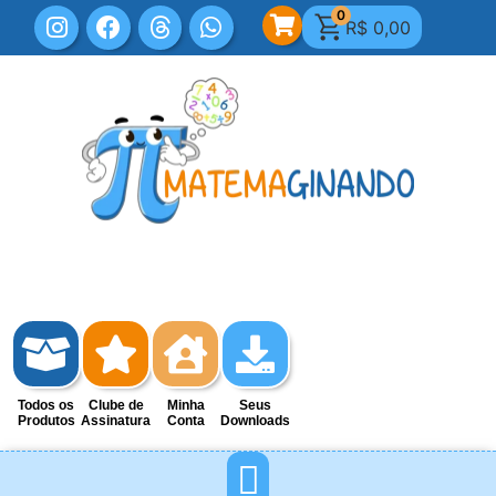
0
R$
0,00
Todos os
Clube de
Minha
Seus
Produtos
Assinatura
Conta
Downloads