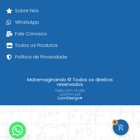
Sobre Nós
WhatsApp
Fale Conosco
Todos os Produtos
Política de Privacidade
Matemaginando © Todos os direitos
reservados
Feito com muito
carinho por
LunnDesign
♥
0