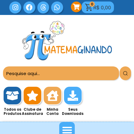
0
R$
0,00
Todos os
Clube de
Minha
Seus
Produtos
Assinatura
Conta
Downloads