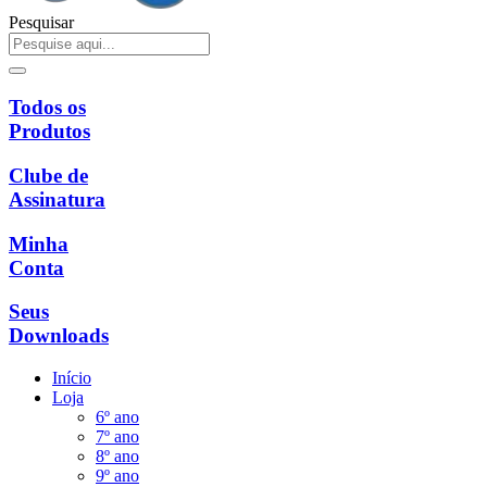
Pesquisar
Todos os
Produtos
Clube de
Assinatura
Minha
Conta
Seus
Downloads
Início
Loja
6º ano
7º ano
8º ano
9º ano