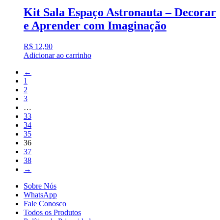
Kit Sala Espaço Astronauta – Decorar
e Aprender com Imaginação
R$
12,90
Adicionar ao carrinho
←
1
2
3
…
33
34
35
36
37
38
→
Sobre Nós
WhatsApp
Fale Conosco
Todos os Produtos