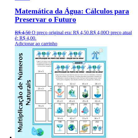
Matemática da Água: Cálculos para
Preservar o Futuro
R$
4,50
O preço original era: R$ 4,50.
R$
4,00
O preço atual
é: R$ 4,00.
Adicionar ao carrinho