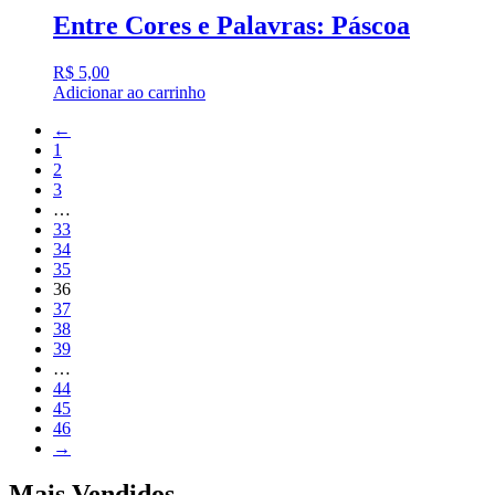
Entre Cores e Palavras: Páscoa
R$
5,00
Adicionar ao carrinho
←
1
2
3
…
33
34
35
36
37
38
39
…
44
45
46
→
Mais Vendidos