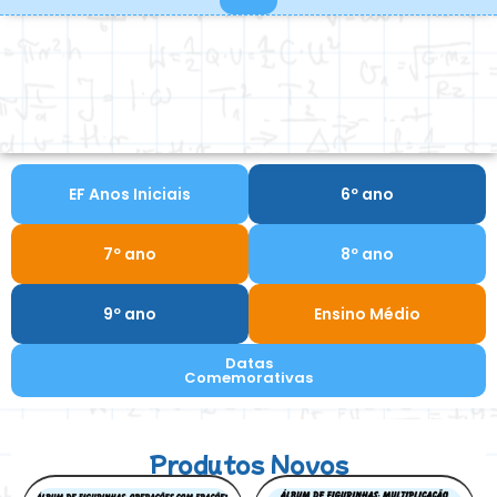
EF Anos Iniciais
6º ano
7º ano
8º ano
9º ano
Ensino Médio
Datas
Comemorativas
Produtos Novos