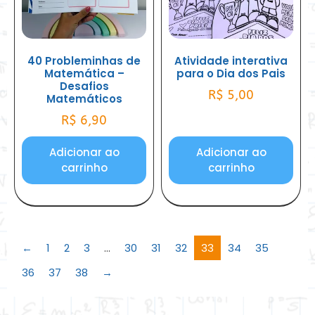
40 Probleminhas de
Atividade interativa
Matemática –
para o Dia dos Pais
Desafios
R$
5,00
Matemáticos
R$
6,90
Adicionar ao
Adicionar ao
carrinho
carrinho
←
1
2
3
…
30
31
32
33
34
35
36
37
38
→