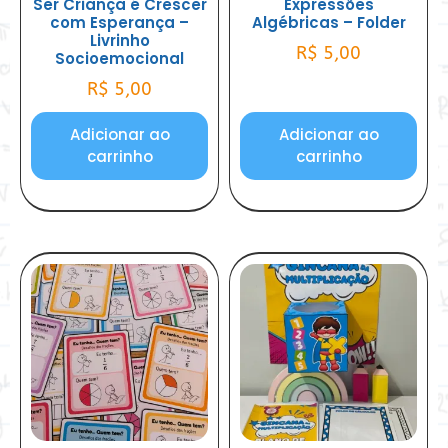
Ser Criança é Crescer
Expressões
com Esperança –
Algébricas – Folder
Livrinho
R$
5,00
Socioemocional
R$
5,00
Adicionar ao
Adicionar ao
carrinho
carrinho