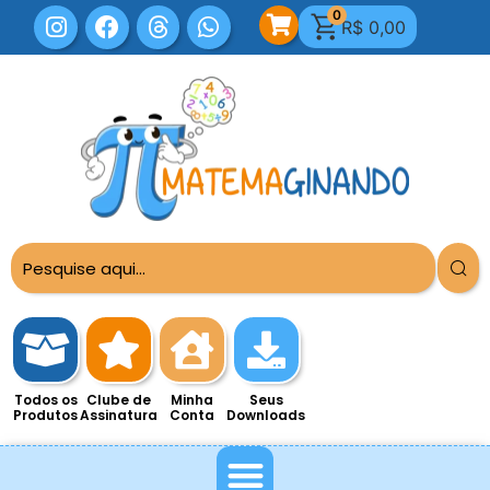
0
R$
0,00
Todos os
Clube de
Minha
Seus
Produtos
Assinatura
Conta
Downloads